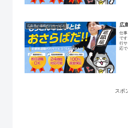
広
広島県の退職代行サービス
仕事
です
行サ
応で
スポ