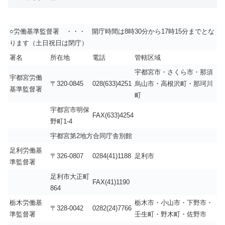
○労働基準監督署 ・・・ 開庁時間は8時30分から17時15分までとな
ります（土日祝日は閉庁）
署名
所在地
電話
管轄区域
宇都宮市・さくら市・那須
宇都宮労働
〒320-0845
028(633)4251
烏山市・高根沢町・那珂川
基準監督署
町
宇都宮市明保
FAX(633)4254
野町1-4
宇都宮第2地方合同庁舎別館
足利労働基
〒326-0807
0284(41)1188
足利市
準監督署
足利市大正町
FAX(41)1190
864
栃木労働基
栃木市・小山市・下野市・
〒328-0042
0282(24)7766
準監督署
壬生町・野木町・佐野市