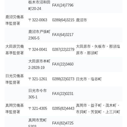
栃木市沼和田
FAX(24)7796
町20-24
鹿沼労働基
〒322-0063
0289(64)3215
鹿沼市
準監督署
鹿沼市戸張町
FAX(64)3217
2365-5
大田原労働
大田原市・矢板市・那須塩
〒324-0041
0287(22)2279
基準監督署
原市・那須町
大田原市本町
FAX(22)3460
2-2828-19
日光労働基
〒321-1261
0288(22)0273
日光市・塩谷町
準監督署
日光市今市
FAX(22)0231
305-1
真岡労働基
真岡市・益子町・茂木町・
〒321-4305
0285(82)4443
準監督署
市貝町・芳賀町・上三川町
真岡市荒町
FAX(82)4725
5203