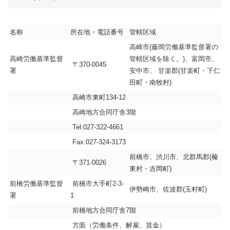
名称
所在地・電話番号
管轄区域
高崎市(藤岡労働基準監督署の
高崎労働基準監督
管轄区域を除く。)、富岡市、
〒370-0045
署
安中市、 甘楽郡(甘楽町・下仁
田町・南牧村)
高崎市東町134-12
高崎地方合同庁舎3階
Tel:027-322-4661
Fax:027-324-3173
前橋市、渋川市、北群馬郡(榛
〒371-0026
東村・吉岡町)
前橋労働基準監督
前橋市大手町2-3-
伊勢崎市、佐波郡(玉村町)
署
1
前橋地方合同庁舎7階
方面（労働条件、解雇、賃金）