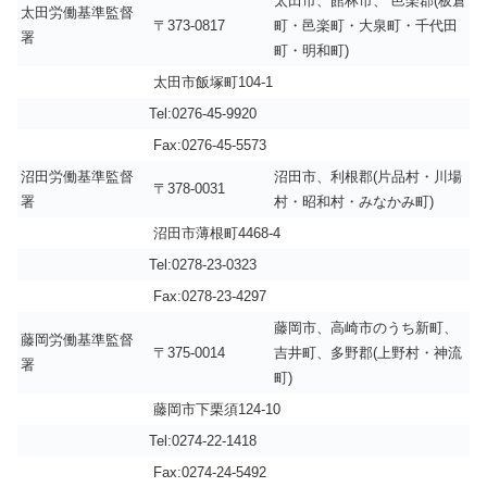
太田市、館林市、 邑楽郡(板倉
太田労働基準監督
〒373-0817
町・邑楽町・大泉町・千代田
署
町・明和町)
太田市飯塚町104-1
Tel:0276-45-9920
Fax:0276-45-5573
沼田労働基準監督
沼田市、利根郡(片品村・川場
〒378-0031
署
村・昭和村・みなかみ町)
沼田市薄根町4468-4
Tel:0278-23-0323
Fax:0278-23-4297
藤岡市、高崎市のうち新町、
藤岡労働基準監督
〒375-0014
吉井町、多野郡(上野村・神流
署
町)
藤岡市下栗須124-10
Tel:0274-22-1418
Fax:0274-24-5492