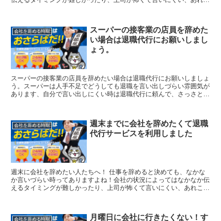
れ考えすぎて時間だけが過ぎていく…。そんな退職について...
スーパーの接客業の店員を辞めた
会社を辞める時期
い場合は退職代行にお願いしまし
ょう。
スーパーの接客業の店員を辞めたい場合は退職代行にお願いしましょ
う。スーパーは人手不足でどうしても退職を言い出しづらい雰囲気が
あります、自分で言い出しにくい時は退職代行に頼んで、さっさと辞
めてしまいましょう。
週末までに会社を辞めたくて退職
会社を辞める時期
代行サービスを利用しました
週末に会社を辞めたい人たちへ！ 仕事を辞めると決めても、なかな
か言いづらい時ってありますよね！会社の状況によってはなかなか伝
えるタイミングが難しかったり、上司が怖くて言いにくい、あれこれ
考えすぎて時間だけが過ぎていく…。そんな退職について悩...
月曜日に会社に行きたくない！す
会社を辞める時期