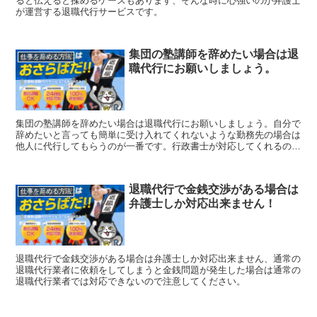
ると伝えると揉めるケースもあります、そんな時に心強いのが弁護士
が運営する退職代行サービスです。
集団の塾講師を辞めたい場合は退
仕事を辞める方法
職代行にお願いしましょう。
集団の塾講師を辞めたい場合は退職代行にお願いしましょう。自分で
辞めたいと言っても簡単に受け入れてくれないような勤務先の場合は
他人に代行してもらうのが一番です。行政書士が対応してくれるので
安心できます。
退職代行で金銭交渉がある場合は
仕事を辞める方法
弁護士しか対応出来ません！
退職代行で金銭交渉がある場合は弁護士しか対応出来ません、通常の
退職代行業者に依頼をしてしまうと金銭問題が発生した場合は通常の
退職代行業者では対応できないので注意してください。