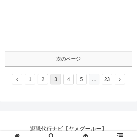
次のページ
前
次
1
2
3
4
5
…
23
へ
へ
退職代行ナビ【ヤメグールー】